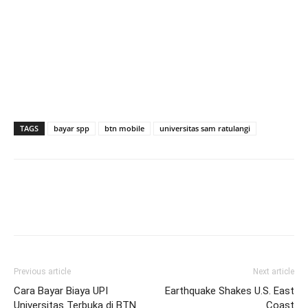
TAGS
bayar spp
btn mobile
universitas sam ratulangi
Previous article
Next article
Cara Bayar Biaya UPI
Earthquake Shakes U.S. East
Universitas Terbuka di BTN
Coast