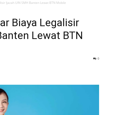
alisir Ijazah UIN SMH Banten Lewat BTN Mobile
ar Biaya Legalisir
Banten Lewat BTN
0