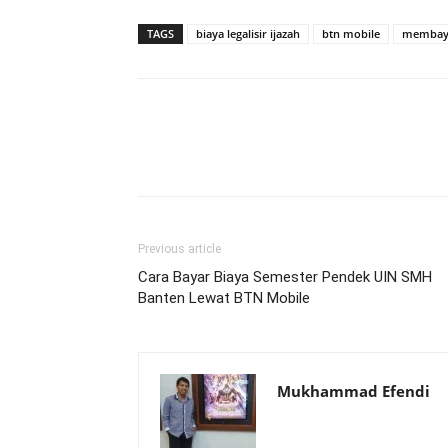
TAGS
biaya legalisir ijazah
btn mobile
membayar
Previous article
Cara Bayar Biaya Semester Pendek UIN SMH
Banten Lewat BTN Mobile
Mukhammad Efendi