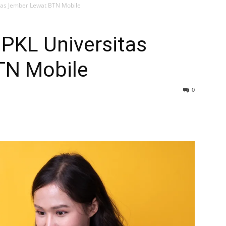
tas Jember Lewat BTN Mobile
 PKL Universitas
TN Mobile
0