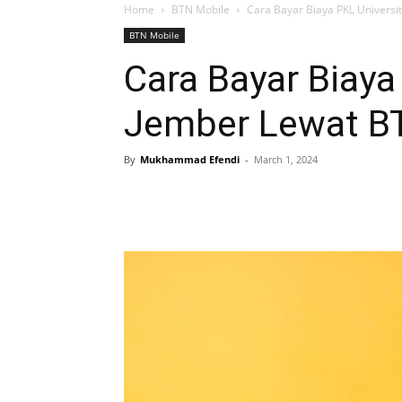
Home
BTN Mobile
Cara Bayar Biaya PKL Universi
BTN Mobile
Cara Bayar Biaya
Jember Lewat B
By
Mukhammad Efendi
-
March 1, 2024