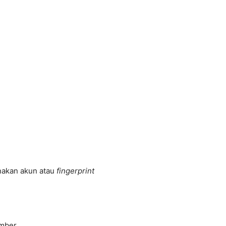
nakan akun atau
fingerprint
ember