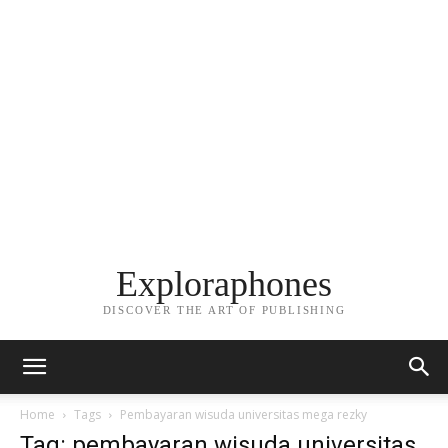
Exploraphones
DISCOVER THE ART OF PUBLISHING
Home
Tags
Pembayaran wisuda universitas mega rezky
Tag: pembayaran wisuda universitas